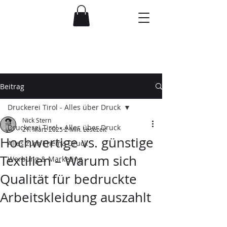
Beitrag
Druckerei Tirol - Alles über Druck
Nick Stern
Druckerei Tirol - Alles über Druck
21. März 2025
2 Min. Lesezeit
Hochwertige vs. günstige
Alles zum Thema Druck
Textilien – Warum sich
Werbung & Marketing
Qualität für bedruckte
Arbeitskleidung auszahlt