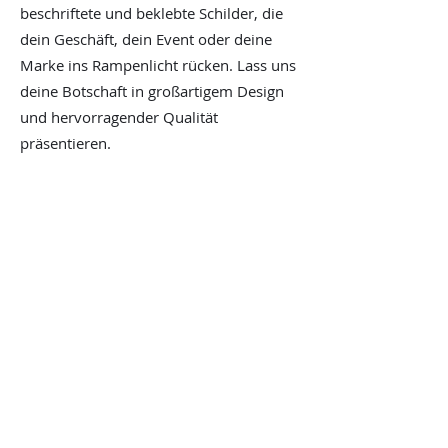
beschriftete und beklebte Schilder, die
dein Geschäft, dein Event oder deine
Marke ins Rampenlicht rücken. Lass uns
deine Botschaft in großartigem Design
und hervorragender Qualität
präsentieren.
Klebende Botschaften mit
Aufklebern und Stickern
Mit unseren personalisierten Aufklebern
und Stickern lässt du deine Botschaft
überall kleben. Perfekt für
Produktverpackungen, Werbegeschenke
oder einfach nur zum Spaß. Deine
Botschaft wird so zum mobilen