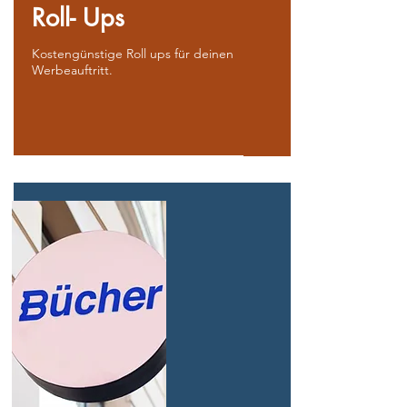
Roll- Ups
Kostengünstige Roll ups für deinen
Werbeauftritt.