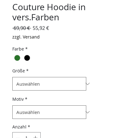
Couture Hoodie in
vers.Farben
Standardpreis
Sale-
 69,90 € 
55,92 €
Preis
zzgl. Versand
Farbe
*
Größe
*
Motiv
*
Anzahl
*