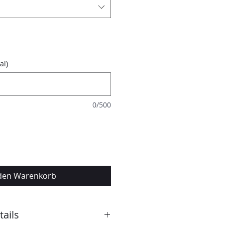
al)
0/500
 den Warenkorb
ails