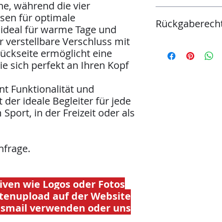
ne, während die vier
Qualität:
sen für optimale
Rückgaberech
100% schwer geb
– ideal für warme Tage und
260g/m2
r verstellbare Verschluss mit
vorgeformter Sc
Du kannst deine Wa
Rückseite ermöglicht eine
4 umstickte Bel
dem Bestelldatum u
ie sich perfekt an Ihren Kopf
hinten verstellb
bieten wir dir folg
Metallschnalle
Umtausch gegen ein
Drucktechniken:
nt Funktionalität und
Umtausch gegen ein
Broderie
Bestellung
 der ideale Begleiter für jede
Flexdruck
Eine Rückerstattung
Sport, in der Freizeit oder als
Digitaldruck
möglich für persona
Siebdruck
kleines lokales Un
Textiltransfer
Kosten für den Rück
hfrage.
Pflegehinweis:
Masc
ven wie Logos oder Fotos
enupload auf der Website
unsmail verwenden oder uns