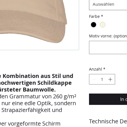
Auswählen
Farbe
*
Motiv vorne: (option
Anzahl
*
 Kombination aus Stil und
hochwertigen Schildkappe
ürsteter Baumwolle.
nden Grammatur von 260 g/m²
In
t nur eine edle Optik, sondern
Strapazierfähigkeit und
Technische Det
er vorgeformte Schirm