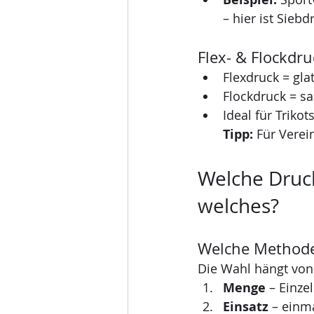
– hier ist Sieb
Flex- & Flockd
Flexdruck = gla
Flockdruck = sa
Ideal für Trik
Tipp:
 Für Verei
Welche Druck
welches? 
Welche Methode 
Die Wahl hängt von 
Menge
 – Einze
Einsatz
 – einm