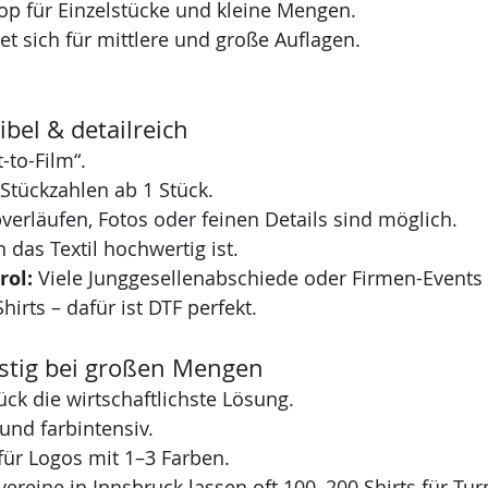
 top für Einzelstücke und kleine Mengen.
net sich für mittlere und große Auflagen.
ibel & detailreich
-to-Film“.
e Stückzahlen ab 1 Stück.
verläufen, Fotos oder feinen Details sind möglich.
 das Textil hochwertig ist.
rol:
 Viele Junggesellenabschiede oder Firmen-Events 
hirts – dafür ist DTF perfekt.
stig bei großen Mengen
ück die wirtschaftlichste Lösung.
und farbintensiv.
für Logos mit 1–3 Farben.
vereine in Innsbruck lassen oft 100–200 Shirts für Tur