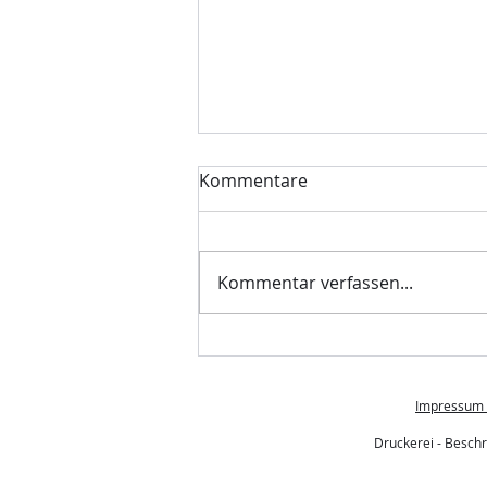
Kommentare
Kommentar verfassen...
Siebdruck & Digital-
Siebdruck erklärt – Alles,
was du wissen musst
Impressum -
Druckerei - Beschri