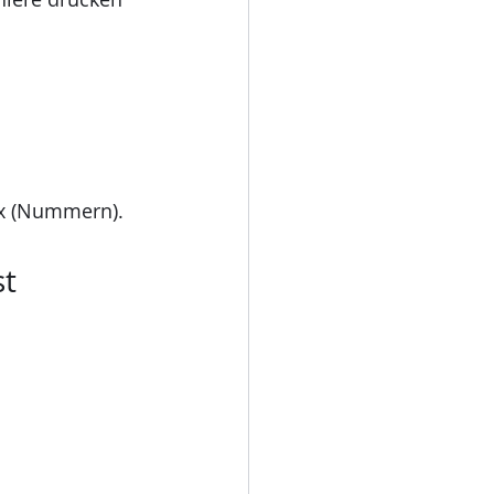
ex (Nummern).
t 