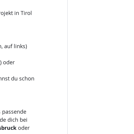
jekt in Tirol 
 auf links) 
) oder 
nnst du schon 
s passende 
de dich bei 
sbruck
 oder 