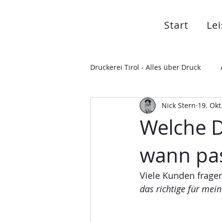
Start
Le
Druckerei Tirol - Alles über Druck
Nick Stern
19. Okt
Welche D
wann pas
Viele Kunden fragen
das richtige für mein