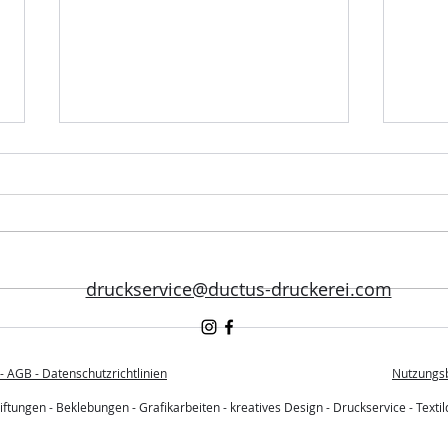
druckservice@ductus-druckerei.com
Warum Marketingagenturen
Loka
in Tirol mit einem lokalen
wirk
Druckpartner mehr Umsatz
Meth
 AGB - Datenschutzrichtlinien
Nutzungs
machen – und glücklichere
dei
ftungen - Beklebungen - Grafikarbeiten - kreatives Design - Druckservice - Textild
Kunden haben