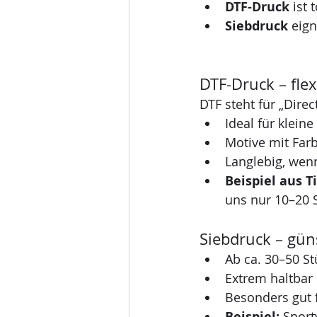
DTF-Druck
 ist
Siebdruck
 eig
DTF-Druck – flex
DTF steht für „Direct
Ideal für klein
Motive mit Farb
Langlebig, wenn
Beispiel aus Ti
uns nur 10–20 S
Siebdruck – gün
Ab ca. 30–50 St
Extrem haltbar 
Besonders gut 
Beispiel:
 Sport